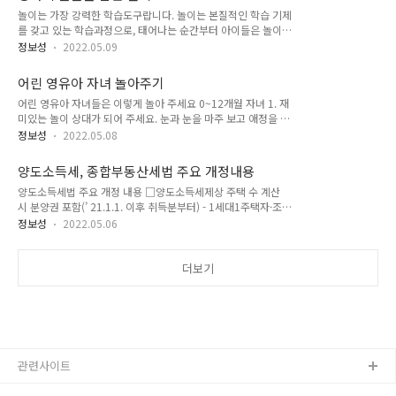
도 창업기업은 온라인 자료제출 없이 신청서 작성으로 확인서 발
3년 이내에 시행규칙 제21조제3항에 따라 개인택시운..
놀이는 가장 강력한 학습도구랍니다. 놀이는 본질적인 학습 기제
급 됨 간편장부작성 대상기업(최근 3개년 연속) 中 최근 1개년
를 갖고 있는 학습과정으로, 태어나는 순간부터 아이들은 놀이를
원천징수이행상황신고서 간이세액 신고인원이 없는 기업(상시
하면서 세상에 대한 의미를 자연스럽게 만들어가요. 놀이는 세상
근로자 없는 1인 기업 포함)은 재무제표, 원천징수이행상황신고
정보성
2022.05.09
에 대한 호기심을 스스로 해결하게 해요. 놀이를 하면서 아이들
서 제출 없이 신청서 작성으로 확인서 발급 됨 간편장부 대상기
은 자발적으로 세상에 대하여 반응하고, 모방하고, 주도하고, 탐
업은 아니나 원천징수이행상황신고를 하지 않는 기업은 재무정
어린 영유아 자녀 놀아주기
구해나가요. 놀이는 자발적인 아이의 집중력과 융통성을 발달시
보만 제출 간편장부 대상기업에 해당하지만 원천징수이..
어린 영유아 자녀들은 이렇게 놀아 주세요 0~12개월 자녀 1. 재
켜요. 놀이를 하면서 발달된 아이의 집중력과 융통성은 창의성의
미있는 놀이 상대가 되어 주세요. 눈과 눈을 마주 보고 애정을 교
핵심이며, 학령기 이후의 자기 만족감과 성취 형성의 요체가 되
환하며, 자녀에게 말을 걸어 주세요. 2. 감각적 경험을 할 수 있는
기도 해요. 놀이는 놀이 과정을 지속하고 유지하면서 자기만족을
정보성
2022.05.08
놀이를 해 주세요.. 모빌이나 딸랑이, 봉제완구, 거울, 수건, 부드
찾아가는 과정이며, 쾌락보다는 즐거움을 찾아가는 기다림을 학
러운 이불, 선이 분명한 그림을 이용하여 감각적인 경험을 할 수
습하게 해요. 놀이는 자녀의 발달을 지원해요 놀이는 언어 능력
양도소득세, 종합부동산세법 주요 개정내용
있는 놀이를 해 주세요. 3. 대근육을 이용한 놀이를 해 주세요. 간
과 표상 능력을 신장시키고 의사소통 능력..
양도소득세법 주요 개정 내용 □양도소득세제상 주택 수 계산
단한 아기 체조와 몸 움직이기, 안고 기기, 서고 엎드리기 등 영
시 분양권 포함(’ 21.1.1. 이후 취득분부터) - 1세대1주택자·조
아가 몸을 자유롭게 움직이며 놀이하도록 도와주세요. 12~24개
정대상지역 내 다주택자 등 양도소득 세제상 주택 수를 계산할
월 자녀 1. 관심을 보이는 장난감을 이용하여 놀아 주세요. 자녀
정보성
2022.05.06
때 분양권을 포함하여 주택수 계산 □1세대 1주택(고가주택)에
주변에 장난감을 자연스럽게 놓아주고 자녀의 음대에 맞추어 놀
대한 장기보유 특별공제율 적용 요건에 거주기간 추가(’ 21.1.1.
이해 주세요. 2. 안전한 놀이공간을 마련해 주세요. 이동능..
이후 양도분부터) - 보유기간 연 8% 공제율을「보유기간
더보기
4%+거주기간 4%」로 조정 * 보유기간이 3년 이상(12%)이고
거주기간이 2년∼3년(8%)인 경우 20% 적용 □2년 미만 보유
주택(조합원 입주권·분양권 포함)에 대한 양도 소득세율 인상(’
21.6.1. 이후 양도분부터) - (단기) 1년 미만: 40% → 70%,
1~2년: 기본세율 → 60% □조정대상지역 내 다주택자에..
관련사이트