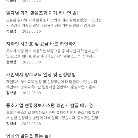
니다. 자격 취득 대상자 앞서 이야기 했지만 일반택시운송사업,
정보성
2022.05.12
4호에 의해 사업용 화물자동차를 운전하고자 하는 사람이 취득
개인택시운송사업 및 수요응답형 여객자동차운송사업(승용차를
해야 하는 자격입니다. 여기서 말하는 사업용, 영업용 화물자동
사용하는 경우만 해당)에 종사하고자 하는 사람입니다. 시험과
일자별 과거 환율조회 이거 하나면 끝!
차는 다음을 뜻합니다. ① 타인의 운송수요에 부응하여 운송서
목 및 합격기준 시험은 총 4개 과목 각 20문항, 총 ..
오늘은 일자별 과거 환율조회 방법에 대해 살펴보겠습니다. 상반
비스를 제공하고 그에 대한 대가를 받는 “유상운송”을 목적으로
기 증권가 예측은 원달러 환율이 상반기에는 원화가 강세(환율
등록하는 화물자동차 ② 화물자동차에 사업용 노란색 차량 번호
하락)를 보이다가, 하반기에는 약세 전환 즉 환율 상승하는 ‘상저
판을 장착한 차량 응시조건 1. 제1종 운전면허 또는 제2종 보통
정보성
2022.05.10
하고’ 흐름을 보일 것으로 전망된다고 했었는데 환율은 상반기
면허 소지자가 응시하실 수 있습니다. 2. 만 20세 이상만 응시하
내내 치솟고 있습니다. 특히 작년에 글로벌 인플레이션, 헝다 사
실 수 있습니다. 3. 일정기간 이상의 운전경력을 가지고 있어야
지하철 시간표 및 요금 바로 확인하기
태, 국제 유가 등 갖가지 악재가 터졌을 당시 환율은 14개월 만
합니다. 1) 자가용: 2년 이상(..
우리가 가장 많이 이용하는 대중교통 중 하나인 지하철 시간표
에 1190원을 돌파했다가, 이후 하락 전환하며 1170~1180원대
및 요금을 제대로 알고 계신가요? 지역별로 조금씩 상이하긴 한
에서 올해 러시아 전쟁을 계기로 환율은 계속 오르고 있습니다.
데 서울의 경우 지하철 운임은 수도권 전철 전 구간을 일원화하
미국에서 물가 상승이 장기화되고 있고, 중앙은행의 긴축 정책으
정보성
2022.05.09
여 최단거리 기준 거리비례제로 책정이 됩니다. 오늘은 서울지하
로 성장이 둔화할 것이라는 우려에 스태그플레이션 가능성이 높
철 요금 및 시간표에 대해 알아보도록 하겠습니다. 서울 지하철
아질 것이라는 전망에 따라 환율은 계속 오르고 있으며, 중국 수
개인택시 양수교육 일정 및 신청방법
요금 지하철만 이용할 경우 종류 교통 카드 1회용 일반 [기본운
출입 둔화와 미국 긴축 가..
개인택시 양수교육 일정 및 신청방법에 대해 알아 보겠습니다.
임] 10km 이내 : 1,250원 [추가운임] 10~50km 이내 : 5km 까
개인택시 양수교육이란 일정기간 일반택시 운송사업의 운수종
지 마다 100원 추가 50km 초과 : 8km 까지 마다 100원 추가
사 경력이 있는자를 대상으로 하는 교육입니다. 개인택시 양수교
수도권 내,외를 연속하여 이용 시 수도권내 운임을 먼저 적용한
정보성
2022.05.09
육 2022년 개인택시면허 양수요건 교통안전교육 시행 공고문이
후 수도권 외 (평택 ~ 신창, 가평 ~ 춘천) 구간은 4km 까지 마다
올라왔는데 개인택시면허 양수요건 교통안전교육의 유효기간은
100원씩 추가 교통카드운임에 100원 추가 청소년 [..
중소기업 현황정보시스템 확인서 발급 메뉴얼
3년이며 신청요건과 대상자, 신청방법, 일정등에 대해 하나씩 살
오늘은 중소기업 현황정보시스템 홈페이지에서 중소기업 확인
펴보도록 하겠습니다. 1. 교육대상자 교육 수료일로부터 3년 이
서 발급 신청하는 방법에 대해 살펴보겠습니다. 중소기업 현황정
내에「여객자동차 운수사업법 시행규칙」 제19조제3항에 따라
보시스템 중소기업 확인서는 영리 기업 또는 비영리 사회적 기업
개인택시운송사업 면허를 상속받아 그 사업을 직접 승계하려는
정보성
2022.05.09
을 대상으로 적용하며, 규모 기준과 독립성 기준을 모두 충족해
자 교육 수료일로부터 3년 이내에 시행규칙 제19조제9항에 따
야 합니다. 온라인 발급절차 1. 온라인 제출자료 직전년, 당해연
라 개인택시운송사업 면허를 양수하려는 자 교육 수료일로부터
영아의 발달을 돕는 놀이