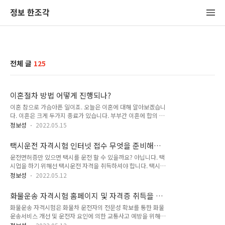
정보 한조각
전체 글
125
이혼절차 방법 어떻게 진행되나?
이혼 참으로 가슴아픈 일이죠. 오늘은 이혼에 대해 알아보겠습니
다. 이혼은 크게 두가지 종료가 있습니다. 부부간 이혼에 합의 후
진행하는 협의이혼과 합의가 이뤄지지 않는 경우 재판상 이혼을
정보성
2022.05.15
진행하실 수 있습니다. 재판의 경우 합의가 이뤄지지 않았기 때
문에 어느 한사람의 일방적인 청구에 의해 법원재판까지 가는 경
택시운전 자격시험 인터넷 접수 무엇을 준비해야
우가 많습니다. 어떻든 이러한 일을 겪고 있는 당사자들에겐 가
하나?
운전면허증만 있으면 택시를 운전 할 수 있을까요? 아닙니다. 택
슴 아픈 일이 아닐 수 없습니다. 1. 협의이혼 부부 사이에 이혼하
시업을 하기 위해선 택시운전 자격을 취득하셔야 합니다. 택시운
려는 의사가 있고 법원에 이혼신청 후 일정 기간이 지난다면 법
전자격은 일반택시운송사업, 개인택시운송사업 및 수요응답형
원의 확인을 받아 행정관청에 이혼신고를 하면 이혼의 효력이 발
정보성
2022.05.12
여객자동차운송사업(승용차를 사용하는 경우만 해당)에 종사하
생합니다. 이것을 협의이혼이라고 합니다. 양육해야 될 자녀가
고자 하는 사람이 반드시 취득해야하는 국가자격 입니다. 관련
있는 경우에는 자녀의 양육과 친권에 관한 사항을 부부가 합의해
화물운송 자격시험 홈페이지 및 자격증 취득을 위
법규 근거는 여객자동차 운수사업법 제24조 제 2항 등에 해당되
서 정해야 되고 그 협의서 법원에..
한 모든 것!
화물운송 자격시험은 화물차 운전자의 전문성 확보를 통한 화물
며 한국교통안전공단이 주관하여 시행하는 '택시운전 자격시
운송서비스 개선 및 운전자 요인에 의한 교통사고 예방을 위해
험'에 응시, 합격하여야만 유효하게 자격을 수여받을 수가 있습
도입된 제도로 화물자동차 운수사업법 제8조 제1항 제3호 및 제