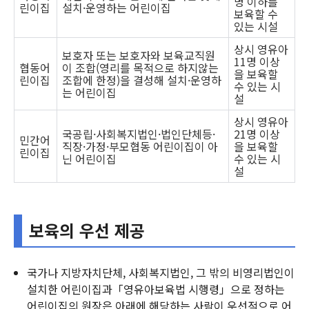
명 이하를
린이집
설치·운영하는 어린이집
보육할 수
있는 시설
상시 영유아
보호자 또는 보호자와 보육교직원
11명 이상
협동어
이 조합(영리를 목적으로 하지않는
을 보육할
린이집
조합에 한정)을 결성해 설치·운영하
수 있는 시
는 어린이집
설
상시 영유아
국공립·사회복지법인·법인단체등·
21명 이상
민간어
직장·가정·부모협동 어린이집이 아
을 보육할
린이집
닌 어린이집
수 있는 시
설
보육의 우선 제공
국가나 지방자치단체, 사회복지법인, 그 밖의 비영리법인이
설치한 어린이집과「영유아보육법 시행령」으로 정하는
어린이집의 원장은 아래에 해당하는 사람이 우선적으로 어