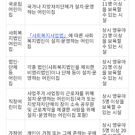
국공립
11명 이상
국가나 지방자치단체가 설치·운영
어린이
을 보육할
하는 어린이집
집
수 있는 시
설
상시 영유아
사회복
「사회복지사업법」
에 따른 사회
21명 이상
지법인
복지법인이 설치·운영하는 어린이
을 보육할
어린이
집
수 있는 시
집
설
법인·
상시 영유아
단체
각종 법인(사회복지법인을 제외한
21명 이상
등
비영리법인)이나 단체 등이 설치·운
을 보육할
어린이
영하는 어린이집
수 있는 시
집
설
사업주가 사업장의 근로자를 위해
상시 영유아
설치·운영하는 어린이집(국가 또는
직장어
5명 이상을
지방자치단체의 장이 소속 공무원
린이집
보육할 수
및 근로계약을 체결한 사람을 위해
있는 시설
설치･운영하는 어린이집 포함)
상시 영유아
5명 이상 20
가정어
개인이 가정 또는 그에 준하는 곳에