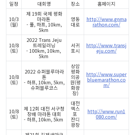
일정
대회명
장소
홈페이지
제 19회 국제 평화
10/3
마라톤
영동
http://www.gnma
(월)
- 풀, 하프, 10km,
대로
rathon.com/
5km
2022 Trans Jeju
10/8
트레일러닝
서귀
http://www.transj
(토)
- 100km, 10km,
포시
eju.com/
5km
상암
2022 슈퍼블루마라
평화
http://www.super
10/8
톤
의공
bluemarathon.co
(토)
- 하프, 10km, 5km,
원(평
m/
슈퍼블루코스
화광
장)
대전
제 12회 대전 서구청
엑스
10/8
http://www.run1
장배 마라톤 대회
포
(토)
080.com/
- 하프, 10km, 5km
잔디
광장
제21회 김제새만금